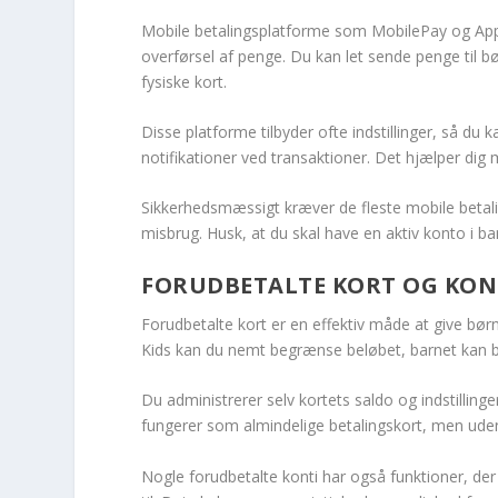
Mobile betalingsplatforme som MobilePay og Apple
overførsel af penge. Du kan let sende penge til b
fysiske kort.
Disse platforme tilbyder ofte indstillinger, så d
notifikationer ved transaktioner. Det hjælper dig 
Sikkerhedsmæssigt kræver de fleste mobile betali
misbrug. Husk, at du skal have en aktiv konto i b
FORUDBETALTE KORT OG KONT
Forudbetalte kort er en effektiv måde at give bør
Kids kan du nemt begrænse beløbet, barnet kan 
Du administrerer selv kortets saldo og indstillinge
fungerer som almindelige betalingskort, men uden k
Nogle forudbetalte konti har også funktioner, der