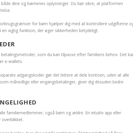
r både dine og børnenes oplysninger. Du bør sikre, at platformen
telse.
r forbrugsgrænser for børn hjælper dig med at kontrollere udgifterne o
en vigtig funktion, der øger sikkerheden betydeligt.
EDER
re betalingsmetoder, som du kan tilpasse efter familiens behov. Det ka
er e-wallets.
 separate adgangskoder gør det lettere at dele kontoen, uden at alle
, som månedlige eller engangsbetalinger, giver dig desuden bedre
ÆNGELIGHED
alle familiemedlemmer, også børn og ældre. En intuitiv app eller
 overblikket.