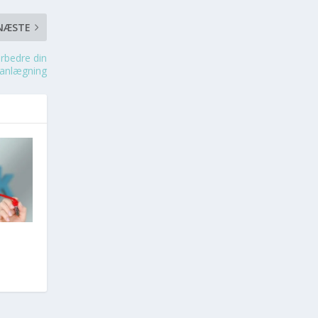
NÆSTE
orbedre din
lanlægning