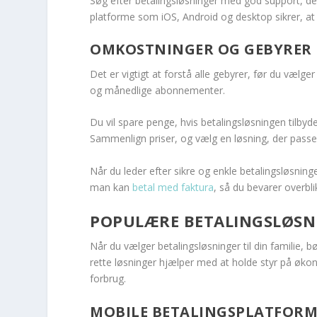
Søg efter betalingsløsninger med god support, de
platforme som iOS, Android og desktop sikrer, at d
OMKOSTNINGER OG GEBYRER
Det er vigtigt at forstå alle gebyrer, før du vælge
og månedlige abonnementer.
Du vil spare penge, hvis betalingsløsningen tilbyder
Sammenlign priser, og vælg en løsning, der pass
Når du leder efter sikre og enkle betalingsløsning
man kan
betal med faktura
, så du bevarer overbl
POPULÆRE BETALINGSLØSNI
Når du vælger betalingsløsninger til din familie,
rette løsninger hjælper med at holde styr på øko
forbrug.
MOBILE BETALINGSPLATFORME