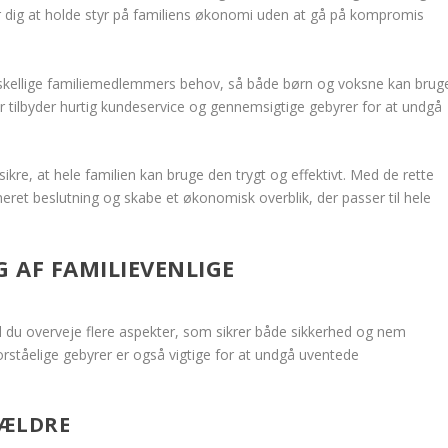
r dig at holde styr på familiens økonomi uden at gå på kompromis
forskellige familiemedlemmers behov, så både børn og voksne kan brug
 tilbyder hurtig kundeservice og gennemsigtige gebyrer for at undgå
sikre, at hele familien kan bruge den trygt og effektivt. Med de rette
rmeret beslutning og skabe et økonomisk overblik, der passer til hele
G AF FAMILIEVENLIGE
kal du overveje flere aspekter, som sikrer både sikkerhed og nem
g forståelige gebyrer er også vigtige for at undgå uventede
RÆLDRE