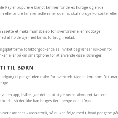
 Pay er populære blandt familier for deres hurtige og enkle
ørn eller andre familiemedlemmer uden at skulle bruge kontanter eller
u kan sætte et maksimumsbeløb for overførsler eller modtage
med at holde øje med børns forbrug i realtid.
ngsplatforme tofaktorgodkendelse, hvilket begrænser risikoen for
anken eller på din smartphone for at anvende disse løsninger.
I TIL BØRN
n adgang til penge uden risiko for overtræk. Med et kort som fx Lunar
bruge.
r via en app, hvilket gør det let at styre børns økonomi. Kortene
redit, så der ikke kan bruges flere penge end tilføjet.
 viser børnenes købshistorik, så du kan følge med i, hvad pengene gå