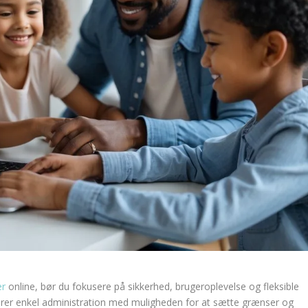
er
online, bør du fokusere på sikkerhed, brugeroplevelse og fleksible
rer enkel administration med muligheden for at sætte grænser og