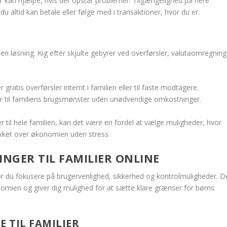
r kan hjælpe, hvis der opstår problemer. Tilgængelighed på flere
u altid kan betale eller følge med i transaktioner, hvor du er.
r en løsning. Kig efter skjulte gebyrer ved overførsler, valutaomregning
 gratis overførsler internt i familien eller til faste modtagere.
er til familiens brugsmønster uden unødvendige omkostninger.
er til hele familien, kan det være en fordel at vælge muligheder, hvor
ikket over økonomien uden stress.
NGER TIL FAMILIER ONLINE
 bør du fokusere på brugervenlighed, sikkerhed og kontrolmuligheder. D
nomien og giver dig mulighed for at sætte klare grænser for børns
 TIL FAMILIER