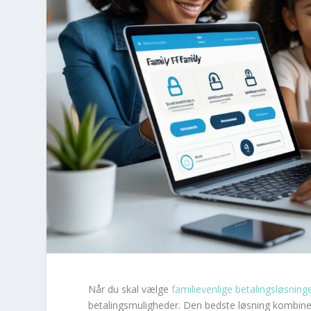
Når du skal vælge
familievenlige betalingsløsning
betalingsmuligheder. Den bedste løsning kombine